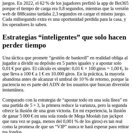
juegos. En 2022, el 62 % de los jugadores prefirió la app de Bet365
porque el tiempo de carga era 0,8 segundos, mientras que la versión
web de 888casino tardaba 2,3 segundos en cargar el mismo juego.
Cada milisegundo extra es una oportunidad perdida para la casa, y
los operadores lo saben.
Estrategias “inteligentes” que solo hacen
perder tiempo
Una táctica que promete “gestión de bankroll” en realidad obliga al
jugador a dividir su depósito en 5 partes iguales y a apostar solo
0,01 € por giro. El cálculo es simple: 0,01 € × 100 giros = 1,00 €, lo
que lleva a 100 € a 1 € en 10.000 giros. En la práctica, la mayoría
abandona antes de alcanzar el umbral de 10 % de retorno, porque la
paciencia no es parte del ADN de los usuarios que buscan diversión
instantánea.
Comparado con la estrategia de “apostar todo en una sola línea” en
una partida de 5 × 3, la primera reduce la varianza, pero la segunda
ofrece la ilusión de una gran victoria. En mi experiencia, la ilusión
de ganar 5 000 € en una sola ronda de Mega Moolah (un jackpot
que rara vez se paga, menos del 0,001 % de los giros) es tan real
como la promesa de que un “VIP” nunca te hará esperar para retirar
tus fondos.