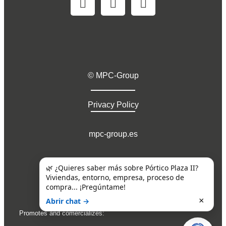
© MPC-Group
Privacy Policy
mpc-group.es
🌿 ¿Quieres saber más sobre Pórtico Plaza II?
Viviendas, entorno, empresa, proceso de
compra... ¡Pregúntame!
×
Abrir chat →
Promotes and comercializes: