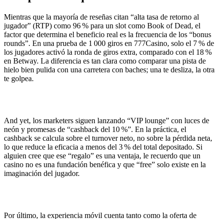
Mientras que la mayoría de reseñas citan “alta tasa de retorno al
jugador” (RTP) como 96 % para un slot como Book of Dead, el
factor que determina el beneficio real es la frecuencia de los “bonus
rounds”. En una prueba de 1 000 giros en 777Casino, solo el 7 % de
los jugadores activó la ronda de giros extra, comparado con el 18 %
en Betway. La diferencia es tan clara como comparar una pista de
hielo bien pulida con una carretera con baches; una te desliza, la otra
te golpea.
Jefe casino bono sin depósito dinero real España: la trampa de los
“regalos” que no valen nada
And yet, los marketers siguen lanzando “VIP lounge” con luces de
neón y promesas de “cashback del 10 %”. En la práctica, el
cashback se calcula sobre el turnover neto, no sobre la pérdida neta,
lo que reduce la eficacia a menos del 3 % del total depositado. Si
alguien cree que ese “regalo” es una ventaja, le recuerdo que un
casino no es una fundación benéfica y que “free” solo existe en la
imaginación del jugador.
Jugar casino holdem iPhone: la cruda realidad detrás de la gloria
móvil
Por último, la experiencia móvil cuenta tanto como la oferta de