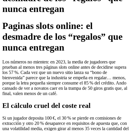
nunca entregan
Paginas slots online: el
desmadre de los “regalos” que
nunca entregan
Los números no mienten: en 2023, la media de jugadores que
prueban al menos tres páginas slots online antes de decidirse supera
los 57 %. Cada vez que un nuevo sitio lanza su “bono de
bienvenida” parece que la industria se empeña en regalar… menos,
porque la letra pequeña siempre consume el 85 % del crédito. Ando
cansado de ver a novatos caer en la trampa de 50 giros gratis que, al
final, valen menos de un café.
El cálculo cruel del coste real
Si un jugador deposita 100 €, el 30 % se pierde en comisiones de
extracción y otro 20 % desaparece en requisitos de apuesta que, con
una volatilidad media, exigen girar al menos 35 veces la cantidad del