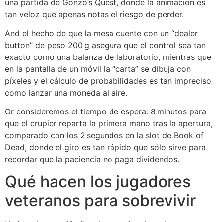
una partida de Gonzo’s Quest, donde la animación es
tan veloz que apenas notas el riesgo de perder.
And el hecho de que la mesa cuente con un “dealer
button” de peso 200 g asegura que el control sea tan
exacto como una balanza de laboratorio, mientras que
en la pantalla de un móvil la “carta” se dibuja con
píxeles y el cálculo de probabilidades es tan impreciso
como lanzar una moneda al aire.
Or consideremos el tiempo de espera: 8 minutos para
que el crupier reparta la primera mano tras la apertura,
comparado con los 2 segundos en la slot de Book of
Dead, donde el giro es tan rápido que sólo sirve para
recordar que la paciencia no paga dividendos.
Qué hacen los jugadores
veteranos para sobrevivir