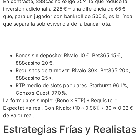
En contraste, 888casino exige 25×, lo que reduce la
inversión adicional a 225 € – una diferencia de 65 €
que, para un jugador con bankroll de 500 €, es la línea
que separa la sobrevivencia de la bancarrota.
El baccarat dinero real tether: la cruda verdad que los
promos no quieren que veas
Bonos sin depósito: Rivalo 10 €, Bet365 15 €,
888casino 20 €.
Requisitos de turnover: Rivalo 30×, Bet365 20×,
888casino 25×.
RTP medio de slots populares: Starburst 96.1 %,
Gonzo’s Quest 97.0 %.
La fórmula es simple: (Bono × RTP) ÷ Requisito =
Expectativa real. Con Rivalo: (10 × 0.961) ÷ 30 ≈ 0.32 €
de valor real.
Estrategias Frías y Realistas