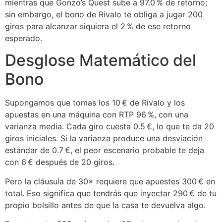
mientras que Gonzo’s Quest sube a 97.0 % de retorno;
sin embargo, el bono de Rivalo te obliga a jugar 200
giros para alcanzar siquiera el 2 % de ese retorno
esperado.
Desglose Matemático del
Bono
Supongamos que tomas los 10 € de Rivalo y los
apuestas en una máquina con RTP 96 %, con una
varianza media. Cada giro cuesta 0.5 €, lo que te da 20
giros iniciales. Si la varianza produce una desviación
estándar de 0.7 €, el peor escenario probable te deja
con 6 € después de 20 giros.
Pero la cláusula de 30× requiere que apuestes 300 € en
total. Eso significa que tendrás que inyectar 290 € de tu
propio bolsillo antes de que la casa te devuelva algo.