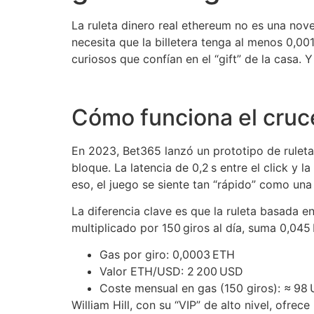
La ruleta dinero real ethereum no es una nov
necesita que la billetera tenga al menos 0,00
curiosos que confían en el “gift” de la casa. 
Bingo online para ganar dinero real: la cruda 
Cómo funciona el cruce 
En 2023, Bet365 lanzó un prototipo de rulet
bloque. La latencia de 0,2 s entre el click y l
eso, el juego se siente tan “rápido” como una
La diferencia clave es que la ruleta basada e
multiplicado por 150 giros al día, suma 0,045
Gas por giro: 0,0003 ETH
Valor ETH/USD: 2 200 USD
Coste mensual en gas (150 giros): ≈ 98
William Hill, con su “VIP” de alto nivel, ofr