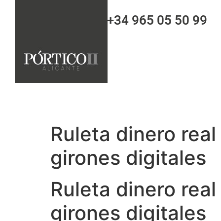
+34 965 05 50 99
Ruleta dinero real
girones digitales
Ruleta dinero real
girones digitales