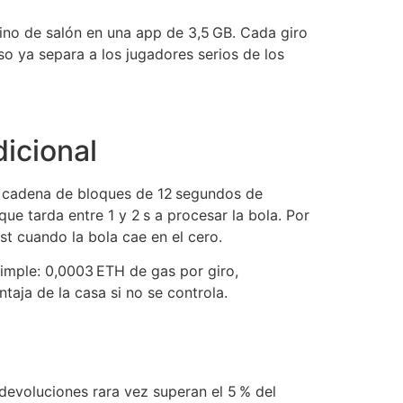
ino de salón en una app de 3,5 GB. Cada giro
so ya separa a los jugadores serios de los
dicional
na cadena de bloques de 12 segundos de
que tarda entre 1 y 2 s a procesar la bola. Por
st cuando la bola cae en el cero.
simple: 0,0003 ETH de gas por giro,
taja de la casa si no se controla.
 devoluciones rara vez superan el 5 % del