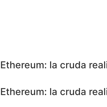
 Ethereum: la cruda real
 Ethereum: la cruda real