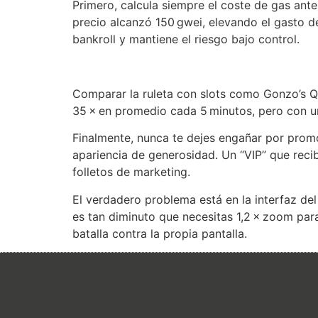
Primero, calcula siempre el coste de gas ante
precio alcanzó 150 gwei, elevando el gasto de
bankroll y mantiene el riesgo bajo control.
jokerbet casino bono sin depósito quédate con
Comparar la ruleta con slots como Gonzo’s Que
35 × en promedio cada 5 minutos, pero con un
Finalmente, nunca te dejes engañar por promo
apariencia de generosidad. Un “VIP” que reci
folletos de marketing.
El verdadero problema está en la interfaz del
es tan diminuto que necesitas 1,2 × zoom para
batalla contra la propia pantalla.