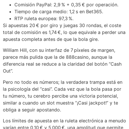
Comisión PayPal: 2,9 % + 0,35 € por operación.
Tiempo de carga medio: 1,2 s en Bet365.
RTP ruleta europea: 97,3 %.
Si apuestas 20 € por giro y juegas 30 rondas, el coste
total de comisión es 1,74 €, lo que equivale a perder una
apuesta completa antes de que la bola gire.
William Hill, con su interfaz de 7 píxeles de margen,
parece más pulida que la de 888casino, aunque la
diferencia real se reduce a la claridad del botón “Cash
Out”.
Pero no todo es números; la verdadera trampa está en
la psicología del “casi”. Cada vez que la bola pasa por
tu número, tu cerebro percibe una victoria potencial,
similar a cuando un slot muestra “¡Casi jackpot!” y te
obliga a seguir apostando.
Los límites de apuesta en la ruleta electrónica a menudo
varían entre 0,10 € y 5 000 €, una amplitud que permite