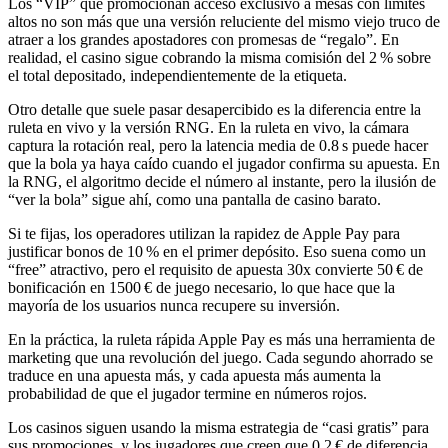
Los “VIP” que promocionan acceso exclusivo a mesas con límites
altos no son más que una versión reluciente del mismo viejo truco de
atraer a los grandes apostadores con promesas de “regalo”. En
realidad, el casino sigue cobrando la misma comisión del 2 % sobre
el total depositado, independientemente de la etiqueta.
Otro detalle que suele pasar desapercibido es la diferencia entre la
ruleta en vivo y la versión RNG. En la ruleta en vivo, la cámara
captura la rotación real, pero la latencia media de 0.8 s puede hacer
que la bola ya haya caído cuando el jugador confirma su apuesta. En
la RNG, el algoritmo decide el número al instante, pero la ilusión de
“ver la bola” sigue ahí, como una pantalla de casino barato.
Si te fijas, los operadores utilizan la rapidez de Apple Pay para
justificar bonos de 10 % en el primer depósito. Eso suena como un
“free” atractivo, pero el requisito de apuesta 30x convierte 50 € de
bonificación en 1500 € de juego necesario, lo que hace que la
mayoría de los usuarios nunca recupere su inversión.
En la práctica, la ruleta rápida Apple Pay es más una herramienta de
marketing que una revolución del juego. Cada segundo ahorrado se
traduce en una apuesta más, y cada apuesta más aumenta la
probabilidad de que el jugador termine en números rojos.
Los casinos siguen usando la misma estrategia de “casi gratis” para
sus promociones, y los jugadores que creen que 0.2 € de diferencia