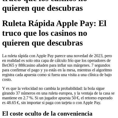
quieren que descubras
Ruleta Rápida Apple Pay: El
truco que los casinos no
quieren que descubras
La ruleta rápida con Apple Pay parece una novedad de 2023, pero
en realidad es solo otra capa de cálculo frío que los operadores de
Bet365 y 888casino añaden para inflar sus márgenes. 7 segundos
para confirmar el pago y ya estás en la mesa, mientras el algoritmo
registra cada apuesta como si fuera una visita a una clínica de bajo
costo.
Y es que la velocidad no cambia la probabilidad: la bola sigue
girando 37 números en una ruleta europea, y la ventaja de la casa se
mantiene en 2.7 %. Si un jugador apuesta 50 €, el retorno esperado
es 48.65 €, sin importar si paga con tarjeta o con Apple Pay.
El coste oculto de la conveniencia