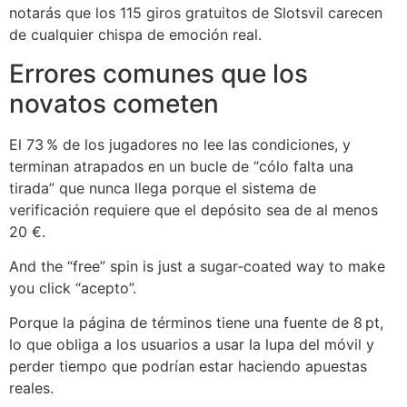
notarás que los 115 giros gratuitos de Slotsvil carecen
de cualquier chispa de emoción real.
Errores comunes que los
novatos cometen
El 73 % de los jugadores no lee las condiciones, y
terminan atrapados en un bucle de “cólo falta una
tirada” que nunca llega porque el sistema de
verificación requiere que el depósito sea de al menos
20 €.
And the “free” spin is just a sugar‑coated way to make
you click “acepto”.
Porque la página de términos tiene una fuente de 8 pt,
lo que obliga a los usuarios a usar la lupa del móvil y
perder tiempo que podrían estar haciendo apuestas
reales.