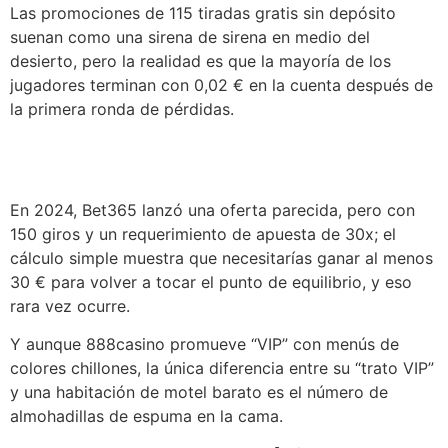
Las promociones de 115 tiradas gratis sin depósito
suenan como una sirena de sirena en medio del
desierto, pero la realidad es que la mayoría de los
jugadores terminan con 0,02 € en la cuenta después de
la primera ronda de pérdidas.
Los mejores juegos de casino online para ganar dinero
son una ilusión rentable, no un milagro
En 2024, Bet365 lanzó una oferta parecida, pero con
150 giros y un requerimiento de apuesta de 30x; el
cálculo simple muestra que necesitarías ganar al menos
30 € para volver a tocar el punto de equilibrio, y eso
rara vez ocurre.
Y aunque 888casino promueve “VIP” con menús de
colores chillones, la única diferencia entre su “trato VIP”
y una habitación de motel barato es el número de
almohadillas de espuma en la cama.