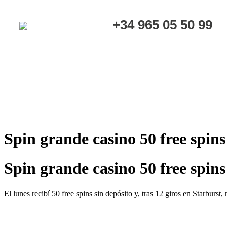
+34 965 05 50 99
Spin grande casino 50 free spin
Spin grande casino 50 free spin
El lunes recibí 50 free spins sin depósito y, tras 12 giros en Starburst
El casino de bitcoin para iOS que no te vende sueños, solo números