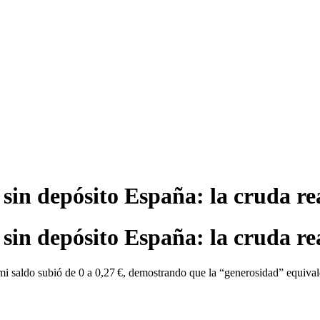
s sin depósito España: la cruda r
s sin depósito España: la cruda r
, mi saldo subió de 0 a 0,27 €, demostrando que la “generosidad” equivale