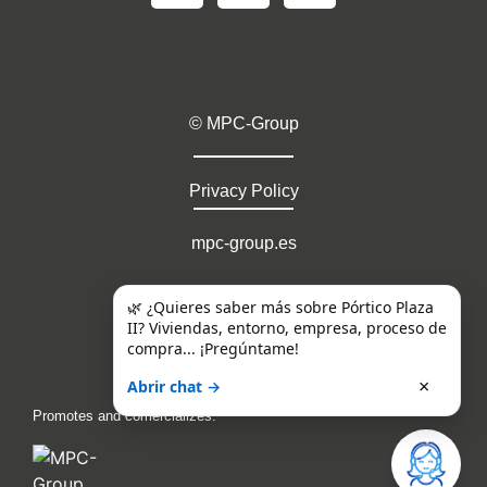
© MPC-Group
Privacy Policy
mpc-group.es
🌿 ¿Quieres saber más sobre Pórtico Plaza
II? Viviendas, entorno, empresa, proceso de
compra... ¡Pregúntame!
×
Abrir chat →
Promotes and comercializes: