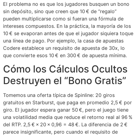
El problema no es que los jugadores busquen un bono
sin depósito, sino que creen que 10 € de “regalo”
pueden multiplicarse como si fueran una fórmula de
intereses compuestos. En la práctica, la mayoría de los
10 € se evaporan antes de que el jugador siquiera toque
una línea de pago. Por ejemplo, la casa de apuestas
Codere establece un requisito de apuesta de 30x, lo
que convierte esos 10 € en 300 € de apuesta mínima.
Cómo los Cálculos Ocultos
Destruyen el “Bono Gratis”
Tomemos una oferta típica de Spinline: 20 giros
gratuitos en Starburst, que paga en promedio 2,5 € por
giro. El jugador espera ganar 50 €, pero el juego tiene
una volatilidad media que reduce el retorno real al 96 %
del RTP. 2,5 € × 20 × 0,96 = 48 €. La diferencia de 2 €
parece insignificante, pero cuando el requisito de