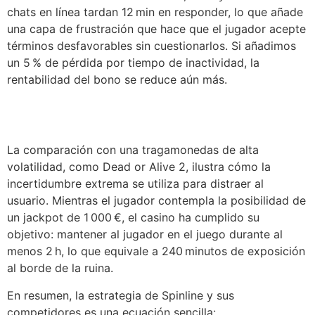
chats en línea tardan 12 min en responder, lo que añade
una capa de frustración que hace que el jugador acepte
términos desfavorables sin cuestionarlos. Si añadimos
un 5 % de pérdida por tiempo de inactividad, la
rentabilidad del bono se reduce aún más.
Slots casino sin licencia: la trampa que ni el más
veterano quiere admitir
La comparación con una tragamonedas de alta
volatilidad, como Dead or Alive 2, ilustra cómo la
incertidumbre extrema se utiliza para distraer al
usuario. Mientras el jugador contempla la posibilidad de
un jackpot de 1 000 €, el casino ha cumplido su
objetivo: mantener al jugador en el juego durante al
menos 2 h, lo que equivale a 240 minutos de exposición
al borde de la ruina.
En resumen, la estrategia de Spinline y sus
competidores es una ecuación sencilla: