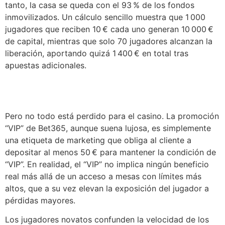
tanto, la casa se queda con el 93 % de los fondos
inmovilizados. Un cálculo sencillo muestra que 1 000
jugadores que reciben 10 € cada uno generan 10 000 €
de capital, mientras que solo 70 jugadores alcanzan la
liberación, aportando quizá 1 400 € en total tras
apuestas adicionales.
Pastón Casino: Regístrate Hoy y Consigue Free Spins al
Instante ES, Sin Promesas de Fortuna
Pero no todo está perdido para el casino. La promoción
“VIP” de Bet365, aunque suena lujosa, es simplemente
una etiqueta de marketing que obliga al cliente a
depositar al menos 50 € para mantener la condición de
“VIP”. En realidad, el “VIP” no implica ningún beneficio
real más allá de un acceso a mesas con límites más
altos, que a su vez elevan la exposición del jugador a
pérdidas mayores.
Los jugadores novatos confunden la velocidad de los