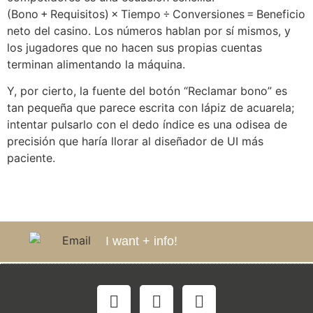
(Bono + Requisitos) × Tiempo ÷ Conversiones = Beneficio
neto del casino. Los números hablan por sí mismos, y
los jugadores que no hacen sus propias cuentas
terminan alimentando la máquina.
Y, por cierto, la fuente del botón “Reclamar bono” es
tan pequeña que parece escrita con lápiz de acuarela;
intentar pulsarlo con el dedo índice es una odisea de
precisión que haría llorar al diseñador de UI más
paciente.
Los juegos de bingo casino que destruyen la ilusión de
la suerte
I want + info!