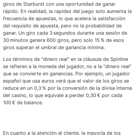
giros de Starburst con una oportunidad de ganar
rápido. En realidad, la rapidez del juego solo aumenta la
frecuencia de apuestas, lo que acelera la satisfacción
del requisito de apuesta, pero no la probabilidad de
ganar. Un giro cada 3 segundos durante una sesión de
30 minutos genera 600 giros, pero solo 15 % de esos
giros superan el umbral de ganancia mínima.
Los términos de “dinero real” en la cláusula de Spinline
se refieren a la moneda del jugador, no a la “dinero real”
que se convierte en ganancias. Por ejemplo, un jugador
español que usa euros verá que el valor de los giros se
reduce en un 0,3 % por la conversión de la divisa interna
del casino, lo que equivale a perder 0,30 € por cada
100 € de balance.
Genesis Casino free spins sin registro consigue ahora
España: la promesa vacía que todos aceptan
En cuanto a la atención al cliente, la mayoría de los