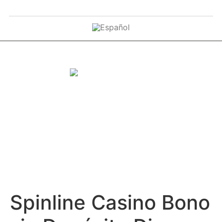
Spinline Casino Bono