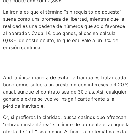
dejándote con solo 2,85 €.
La ironía es que el término “sin requisito de apuesta”
suena como una promesa de libertad, mientras que la
realidad es una cadena de números que solo favorece
al operador. Cada 1 € que ganes, el casino calcula
0,03 € de coste oculto, lo que equivale a un 3 % de
erosión continua.
El casino gratis para PC que nadie quiere que
descubras
And la única manera de evitar la trampa es tratar cada
bono como si fuera un préstamo con intereses del 20 %
anual, aunque el contrato sea de 30 días. Así, cualquier
ganancia extra se vuelve insignificante frente a la
pérdida inevitable.
Or, si prefieres la claridad, busca casinos que ofrezcan
“retirada instantánea” sin límite de porcentaje, aunque la
oferta de “gift” sea menor. Al final, la matemática es la