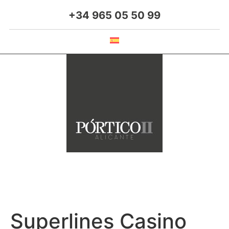
+34 965 05 50 99
Superlines Casino