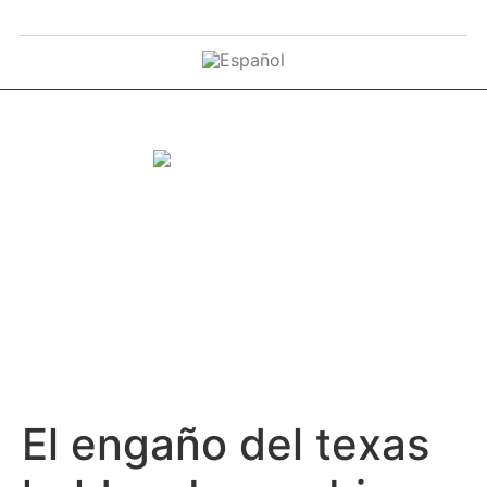
El engaño del texas