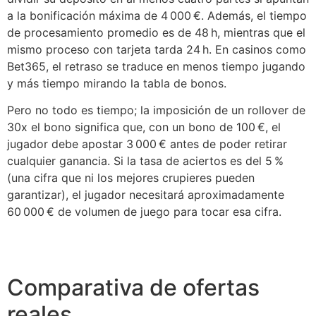
a la bonificación máxima de 4 000 €. Además, el tiempo
de procesamiento promedio es de 48 h, mientras que el
mismo proceso con tarjeta tarda 24 h. En casinos como
Bet365, el retraso se traduce en menos tiempo jugando
y más tiempo mirando la tabla de bonos.
Pero no todo es tiempo; la imposición de un rollover de
30x el bono significa que, con un bono de 100 €, el
jugador debe apostar 3 000 € antes de poder retirar
cualquier ganancia. Si la tasa de aciertos es del 5 %
(una cifra que ni los mejores crupieres pueden
garantizar), el jugador necesitará aproximadamente
60 000 € de volumen de juego para tocar esa cifra.
Casino online rápido: la cruda realidad del “speed‑play”
sin fantasías
Comparativa de ofertas
reales