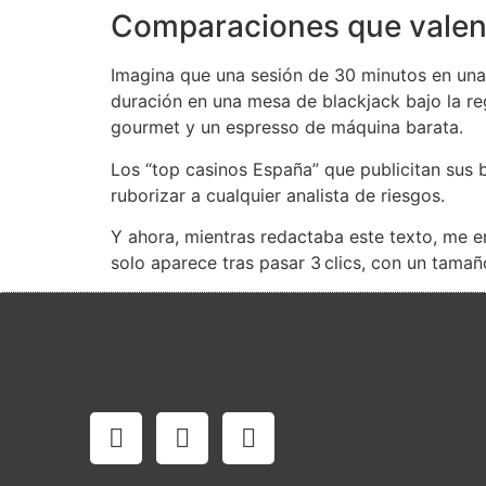
Comparaciones que valen
Imagina que una sesión de 30 minutos en una 
duración en una mesa de blackjack bajo la re
gourmet y un espresso de máquina barata.
Los “top casinos España” que publicitan sus b
ruborizar a cualquier analista de riesgos.
Y ahora, mientras redactaba este texto, me e
solo aparece tras pasar 3 clics, con un tamaño