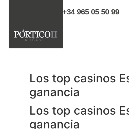
+34 965 05 50 99
Los top casinos E
ganancia
Los top casinos E
ganancia