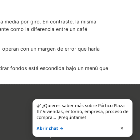
a media por giro. En contraste, la misma
ente como la diferencia entre un café
ad operan con un margen de error que haría
etirar fondos está escondida bajo un menú que
🌿 ¿Quieres saber más sobre Pórtico Plaza
II? Viviendas, entorno, empresa, proceso de
Promotes and comercializes:
compra... ¡Pregúntame!
×
Abrir chat →