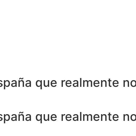
spaña que realmente no
spaña que realmente no