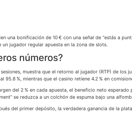
die te cuenta
n una bonificación de 10 € con una señal de “estás a punto
 un jugador regular apuesta en la zona de slots.
eros números?
 sesiones, muestra que el retorno al jugador (RTP) de los
l 95.8 %, mientras que el casino retiene 4.2 % en comisione
rgen del 2 % en cada apuesta, el beneficio neto esperado p
atment” se reduzca a un colchón de espuma bajo una alfombr
ués del primer depósito, la verdadera ganancia de la plat
 los bonos