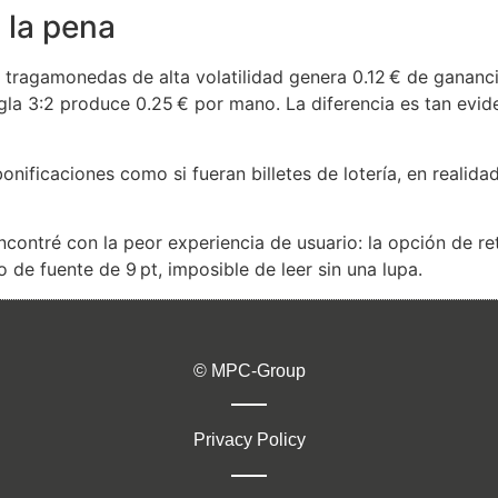
 la pena
tragamonedas de alta volatilidad genera 0.12 € de gananci
gla 3:2 produce 0.25 € por mano. La diferencia es tan evid
onificaciones como si fueran billetes de lotería, en realid
ncontré con la peor experiencia de usuario: la opción de r
 de fuente de 9 pt, imposible de leer sin una lupa.
© MPC-Group
Privacy Policy