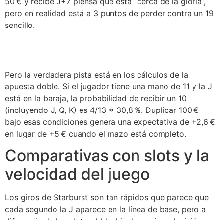
50 € y recibe J+7 piensa que está “cerca de la gloria”,
pero en realidad está a 3 puntos de perder contra un 19
sencillo.
Spinia Casino bono sin depósito dinero real 2026 ES: la
trampa que nadie te cuenta
Pero la verdadera pista está en los cálculos de la
apuesta doble. Si el jugador tiene una mano de 11 y la J
está en la baraja, la probabilidad de recibir un 10
(incluyendo J, Q, K) es 4/13 ≈ 30,8 %. Duplicar 100 €
bajo esas condiciones genera una expectativa de +2,6 €
en lugar de +5 € cuando el mazo está completo.
Comparativas con slots y la
velocidad del juego
Los giros de Starburst son tan rápidos que parece que
cada segundo la J aparece en la línea de base, pero a