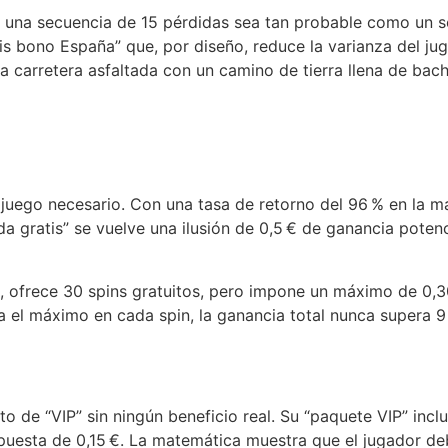
ue una secuencia de 15 pérdidas sea tan probable como un 
is bono España” que, por diseño, reduce la varianza del ju
carretera asfaltada con un camino de tierra llena de bach
uego necesario. Con una tasa de retorno del 96 % en la may
a gratis” se vuelve una ilusión de 0,5 € de ganancia potenc
 ofrece 30 spins gratuitos, pero impone un máximo de 0,30 
nza el máximo en cada spin, la ganancia total nunca supera 9
ar” son la peor ilusión de la industria del juego
pto de “VIP” sin ningún beneficio real. Su “paquete VIP” incl
apuesta de 0,15 €. La matemática muestra que el jugador d