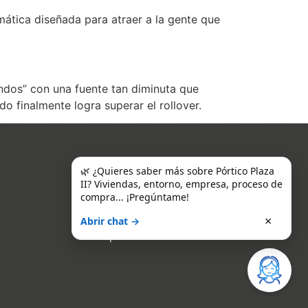
mática diseñada para atraer a la gente que
ondos” con una fuente tan diminuta que
do finalmente logra superar el rollover.
🌿 ¿Quieres saber más sobre Pórtico Plaza
II? Viviendas, entorno, empresa, proceso de
Promotes and comercializes:
compra... ¡Pregúntame!
×
Abrir chat →