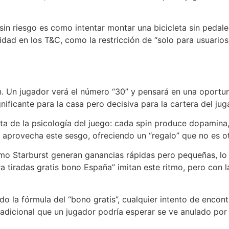
sin riesgo es como intentar montar una bicicleta sin pedal
idad en los T&C, como la restricción de “solo para usuarios
l mito del jackpot que nadie quiere admitir
n. Un jugador verá el número “30” y pensará en una oportun
gnificante para la casa pero decisiva para la cartera del jug
nta de la psicología del juego: cada spin produce dopamina, 
 aprovecha este sesgo, ofreciendo un “regalo” que no es o
como Starburst generan ganancias rápidas pero pequeñas, l
tiradas gratis bono España” imitan este ritmo, pero con la
do la fórmula del “bono gratis”, cualquier intento de enco
 adicional que un jugador podría esperar se ve anulado por 