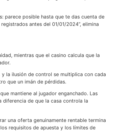
es: parece posible hasta que te das cuenta de
 registrados antes del 01/01/2024”, elimina
idad, mientras que el casino calcula que la
ador.
y la ilusión de control se multiplica con cada
tro que un imán de pérdidas.
o que mantiene al jugador enganchado. Las
 diferencia de que la casa controla la
ntrar una oferta genuinamente rentable termina
los requisitos de apuesta y los límites de