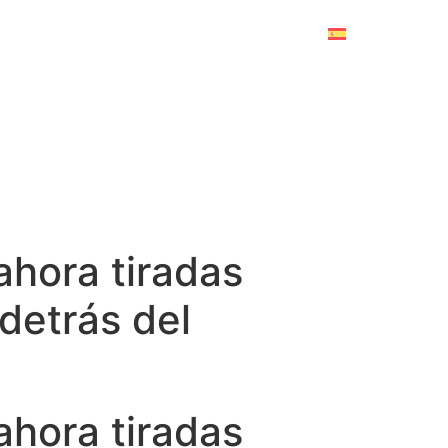
ahora tiradas
detrás del
ahora tiradas