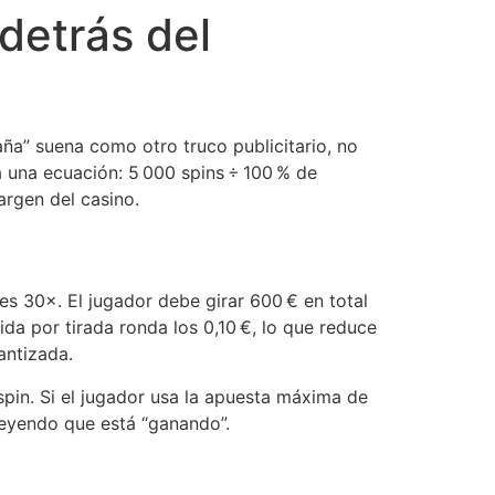
detrás del
aña” suena como otro truco publicitario, no
a una ecuación: 5 000 spins ÷ 100 % de
argen del casino.
es 30×. El jugador debe girar 600 € en total
ida por tirada ronda los 0,10 €, lo que reduce
antizada.
 spin. Si el jugador usa la apuesta máxima de
creyendo que está “ganando”.