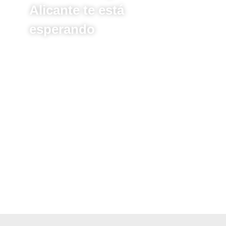
Alicante
te está
esperando