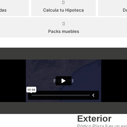
das
Calcula tu Hipoteca
D
Packs muebles
Disponibilidad - Escalera 1
€
Plazo de la hipoteca (Años)
M2 Totales
Precio
M2
M2 de terr
CUO
73,59
311.500 €
64,69
8,9
Porcentaje de interés (%)
92,6
360.000 €
79,44
13,16
Disponibilidad - Escalera 2
Exterior
2.1%
Pórtico Plaza II es un e