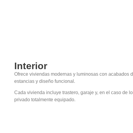
E2 - 4C
3
2
Búsqueda avanzada
Vivienda
Dormitorios
Baños
E3 - 1A
3
2
Interior
E3 - 1B
3
2
Ofrece viviendas modernas y luminosas con acabados de
estancias y diseño funcional.
E3 - 1C
2
2
Cada vivienda incluye trastero, garaje y, en el caso de lo
privado totalmente equipado.
E3 - 1D
3
2
E3 - 2B
3
2
E3 - 2D
3
2