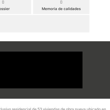
ossier
Memoria de calidades
1421
aza
M2 de solarium
Plano
TA MENSUAL
Plano
Plano
xclusivo residencial de 53 viviendas de obra nueva ubicado en