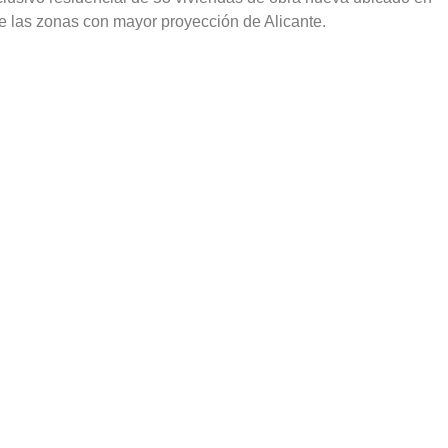
de las zonas con mayor proyección de Alicante.
aza
M2 de solarium
Plano
Plano
Plano
Plano
Plano
Plano
Plano
Plano
Plano