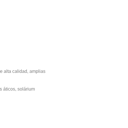
102,24
394.000 €
93,48
8,76
Disponibilidad - Escalera 3
M2 Totales
Precio
M2
M2 de ter
104,1
378.500 €
95,2
8,9
111,59
386.500 €
92,53
19,06
 alta calidad, amplias
83,47
316.000 €
72,79
10,68
s áticos, solárium
104,96
378.500 €
94,16
10,8
111,59
392.000 €
92,53
19,06
104,96
385.500 €
94,16
10,8